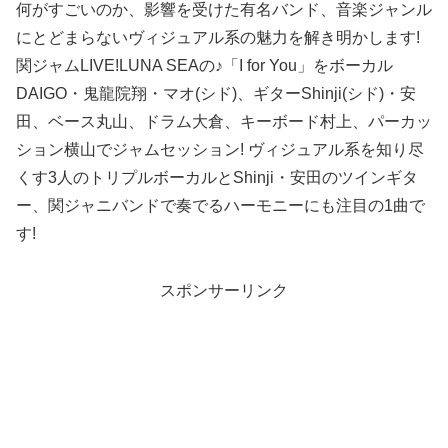
何がすごいのか、影響を受けた有名バンド、音楽ジャンル
にとどまらないヴィジュアル系の魅力を解き明かします!
関ジャムLIVE!LUNA SEAの♪「I for You」をボーカル
DAIGO・鬼龍院翔・マオ(シド)、ギターShinji(シド)・安
田、ベース丸山、ドラム大倉、キーボード村上、パーカッ
ション横山でジャムセッション! ヴィジュアル系を知り尽
くす3人のトリプルボーカルとShinji・安田のツインギタ
ー、関ジャニバンドで奏でるハーモニーにも注目の1曲で
す!
スポンサーリンク