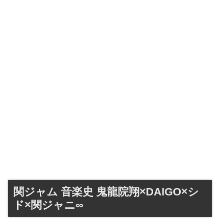
関ジャム 音楽史 鬼龍院翔×DAIGO×シ
ド×関ジャニ∞