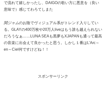
で流れて嬉しかったし、DAIGOの歌い方に悪意を（良い
意味で）感じてわろてしまた
関ジャム
のお陰でヴィジュアル系がトレンド入りしてい
る。GLAYの400万枚や20万人liveはもう誰も越えられない
だろうなぁ……LUNA SEAも黒夢もXJAPANも通って最高
の音楽に出会えて良かったと思う。しかし１番はL’Arc～
en～Ciel何ですけどね！！
スポンサーリンク