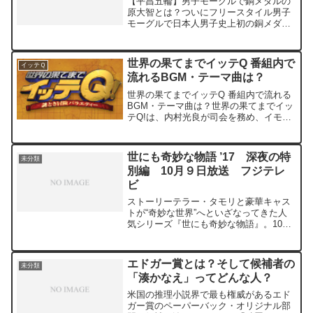
【平昌五輪】男子モーグルで銅メダルの
原大智とは？ついにフリースタイル男子
モーグルで日本人男子史上初の銅メダル
を獲得した。平昌五輪で日本人メダル獲
得第一号となりましたね。テレビの前に
釘つけになっていた人も多いのではない
世界の果てまでイッテQ 番組内で
イッテＱ
でしょうか？そんなメダル...
流れるBGM・テーマ曲は？
世界の果てまでイッテQ 番組内で流れる
BGM・テーマ曲は？世界の果てまでイッ
テQ!は、内村光良が司会を務め、イモト
アヤコ、宮川大輔 、手越祐也らが出演す
る人気バラエティ番組。番組内では、さ
まざまな映画の劇中音楽・サウンドトラ
世にも奇妙な物語 ’17 深夜の特
未分類
ックやポップスの...
別編 10月９日放送 フジテレ
ビ
ストーリーテラー・タモリと豪華キャス
トが“奇妙な世界”へといざなってきた人
気シリーズ『世にも奇妙な物語』。10月
14日（土）に放送が迫った『'17秋の特別
編』に先立ち、このたびスペシャル帯企
画『'17深夜の特別編』の放送が決定！10
エドガー賞とは？そして候補者の
未分類
月9日（...
「湊かなえ」ってどんな人？
米国の推理小説界で最も権威があるエド
ガー賞のペーパーバック・オリジナル部