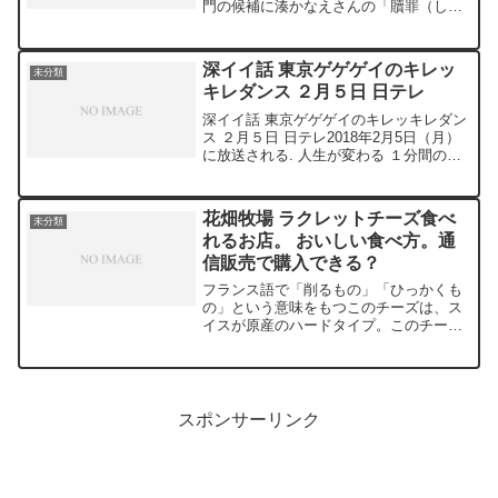
門の候補に湊かなえさんの「贖罪（しょ
くざい）」が選ばれたと、日本の版元、
双葉社が23日明らかにした。候補は6作
品で、選考結果は4月26日に発表される
深イイ話 東京ゲゲゲイのキレッ
未分類
そうです。では「エド...
キレダンス ２月５日 日テレ
深イイ話 東京ゲゲゲイのキレッキレダン
ス ２月５日 日テレ2018年2月5日（月）
に放送される. 人生が変わる １分間の深
イイ話。今 回はチュートリアルの徳井さ
んが今一番逢いたいと思っているダンサ
ーとして東京 ゲゲゲいさんが登場すると
花畑牧場 ラクレットチーズ食べ
未分類
いう...
れるお店。 おいしい食べ方。通
信販売で購入できる？
フランス語で「削るもの」「ひっかくも
の」という意味をもつこのチーズは、ス
イスが原産のハードタイプ。このチーズ
の断面を直火であぶり、溶けたところを
ジャガイモなどにつけるスイスのサヴォ
ア地方の名物料理もまた「ラクレット」
と呼ばれています。最近で...
スポンサーリンク