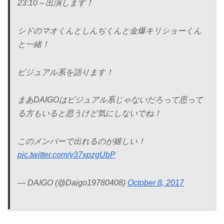
23:10～出演します！
シドのマオくんとしんぢくんと金爆キリショーくん
と一緒！
ビジュアル系を語ります！
まあDAIGOはビジュアル系じゃないだろって思って
る方もいると思うけど気にしないでね！
このメンバーで出れるのが嬉しい！
pic.twitter.com/y37xpzgUbP
— DAIGO (@Daigo19780408)
October 8, 2017