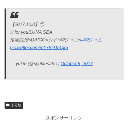
【2017.10.8】①
♪I for you/LUNA SEA
鬼龍院翔×DAIGO×シド×関ジャニ∞
#関ジャム
pic.twitter.com/mYx8zDnQk5
— yukie (@syukiesato1)
October 8, 2017
未分類
スポンサーリンク