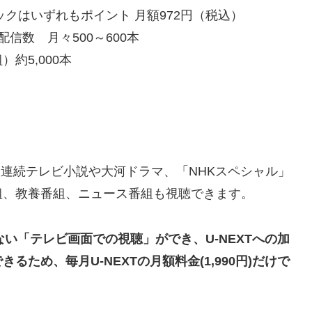
ックはいずれも
ポイント
月額972円（税込）
信数 月々500～600本
約5,000本
、
連続テレビ小説や大河ドラマ
、「NHKスペシャル」
組、教養番組、ニュース番組
も視聴できます。
ない
「テレビ画面での視聴」
ができ、
U-NEXTへの加
できるため、毎月
U-NEXTの月額料金(1,990円)だけで