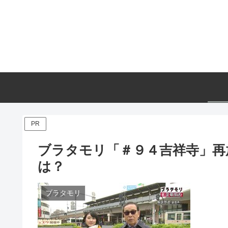
PR
ブラタモリ「＃９４吉祥寺」再放
は？
ブラタモリ