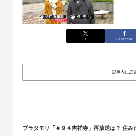
X
Facebook
記事内に広
ブラタモリ「＃９４吉祥寺」再放送は？ 住みた